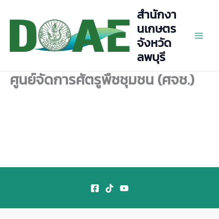
Skip
สำนักงา
to
นเกษตร
content
จังหวัด
Main
ลพบุรี
Men
ศูนย์จัดการศัตรูพืชชุมชน (ศจช.)